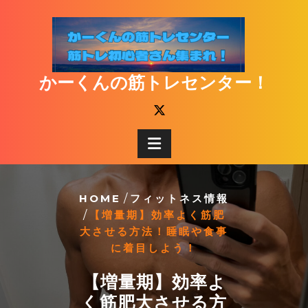
Skip
to
content
かーくんの筋トレセンター！
HOME
/
フィットネス情報
/
【増量期】効率よく筋肥
大させる方法！睡眠や食事
に着目しよう！
【増量期】効率よ
く筋肥大させる方