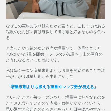
なぜこの実験に取り組んだかと言うと、これまではある
程度のたんぱく質は確保して後は割と好きなものを食べ
る
と言ったやる気のない適当な増量期で、体重で言うと
78kgから減量を開始し15~16kgの減量をし上の写真の
ようになるといった感じです。
私は毎シーズン増量末期よりも減量を開始することで調
子が上がり減量初期から中期にかけて
「増量末期よりも扱える重量やレップ数が増える」
といったことが毎シーズンあり、増量中に好きなものを
たくさん食べていたので内臓へ負担がかかっていたり、
思い返すと寝起きのだるさがあったり日中疲れやすかっ