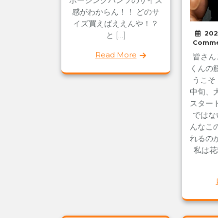
ポージングパンツのサイズ
感がわからん！！ どのサ
イズ買えばええんや！？
20
と […]
Comme
Read More
皆さん
くんの
うこそ！
中旬、
スター
ではな
んなこ
れるの
私は花