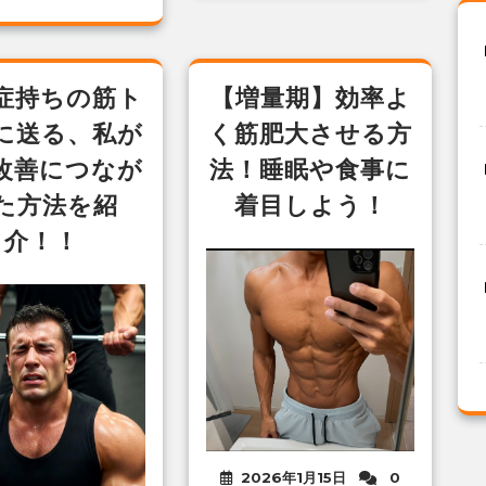
症持ちの筋ト
【増量期】効率よ
に送る、私が
く筋肥大させる方
改善につなが
法！睡眠や食事に
た方法を紹
着目しよう！
介！！
2026年1月15日
0