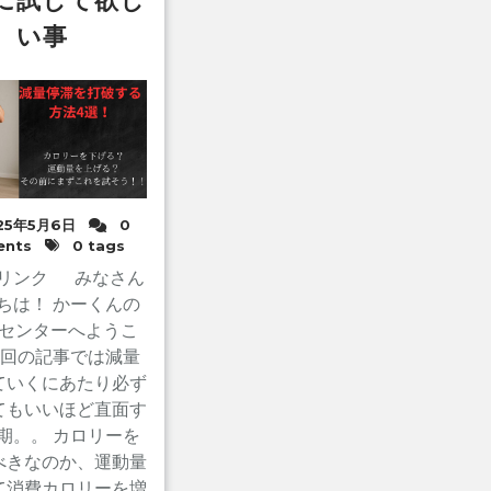
に試して欲し
い事
25年5月6日
0
nts
0 tags
 リンク みなさん
ちは！ かーくんの
センターへようこ
今回の記事では減量
ていくにあたり必ず
てもいいほど直面す
期。。 カロリーを
べきなのか、運動量
て消費カロリーを増