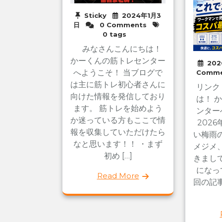
Sticky
2024年1月3
日
0 Comments
0 tags
みなさんこんにちは！
かーくんの筋トレセンター
20
へようこそ！ 当ブログで
Comme
は主に筋トレ初心者さんに
リンク
向けた情報を発信しており
は！ 
ます。 筋トレを始めよう
ンター
か迷っている方もここで情
202
報を収集していただけたら
い梅雨
なと思います！！ ・まず
メジメ
初め […]
きまし
になっ
Read More
回の記