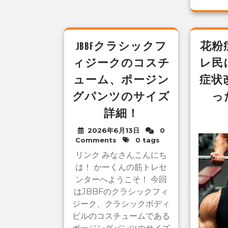
JBBFクラシックフ
花粉
ィジークのコスチ
レ民
ューム、ポージン
症状
グパンツのサイズ
っ
詳細！
2026年6月13日
0
Comments
0 tags
リンク みなさんこんにち
は！ かーくんの筋トレセ
ンターへようこそ！ 今回
はJBBFのクラシックフィ
ジーク、クラシックボディ
ビルのコスチュームである