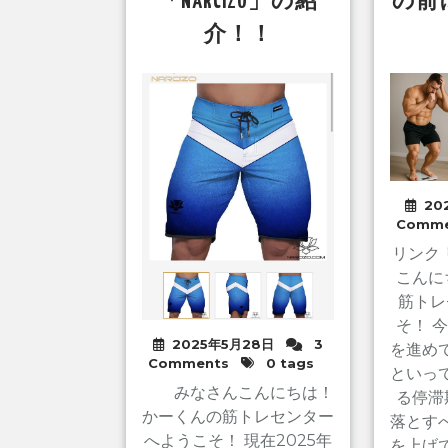
「NARCIZO」の紹
の前
介！！
20
Comme
リンク
こんに
筋トレ
そ！ 
2025年5月28日
3
を進め
Comments
0 tags
といっ
みなさんこんにちは！
る停滞
かーくんの筋トレセンター
落とす
へようこそ！ 現在2025年
を上げ