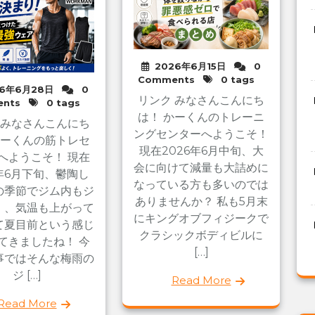
2026年6月15日
0
Comments
0 tags
26年6月28日
0
リンク みなさんこんにち
nts
0 tags
は！ かーくんのトレーニ
 みなさんこんにち
ングセンターへようこそ！
かーくんの筋トレセ
現在2026年6月中旬、大
へようこそ！ 現在
会に向けて減量も大詰めに
6年6月下旬、鬱陶し
なっている方も多いのでは
の季節でジム内もジ
ありませんか？ 私も5月末
、、気温も上がって
にキングオブフィジークで
て夏目前という感じ
クラシックボディビルに
てきましたね！ 今
[…]
事ではそんな梅雨の
ジ […]
Read More
Read More