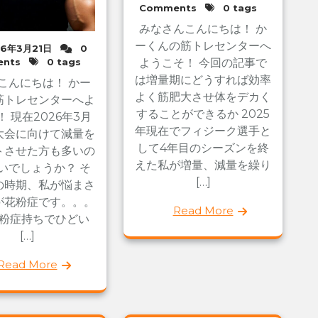
Comments
0 tags
みなさんこんにちは！ か
ーくんの筋トレセンターへ
26年3月21日
0
nts
0 tags
ようこそ！ 今回の記事で
は増量期にどうすれば効率
こんにちは！ かー
よく筋肥大させ体をデカく
筋トレセンターへよ
することができるか 2025
 現在2026年3月
年現在でフィジーク選手と
大会に向けて減量を
して4年目のシーズンを終
トさせた方も多いの
えた私が増量、減量を繰り
いでしょうか？ そ
[…]
の時期、私が悩まさ
が花粉症です。。。
Read More
粉症持ちでひどい
[…]
Read More