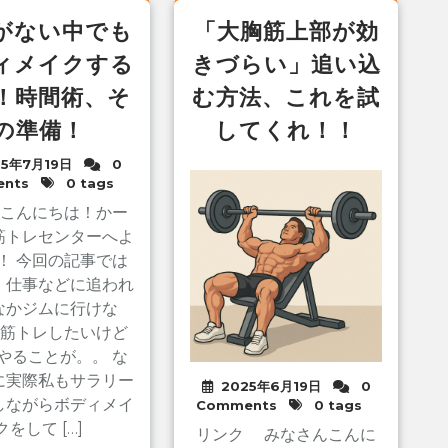
がない中でも
「大胸筋上部が効
ィメイクする
きづらい」追い込
！時間術、そ
む方法、これを試
の準備！
してくれ！！
25年7月19日
0
nts
0 tags
 こんにちは！かー
筋トレセンターへよ
！ 今回の記事では
、仕事などに追われ
なかジムに行けな
 筋トレしたいけど
やることが。。 な
に実際私もサラリー
2025年6月19日
0
しながらボディメイ
Comments
0 tags
クをして […]
リンク みなさんこんに