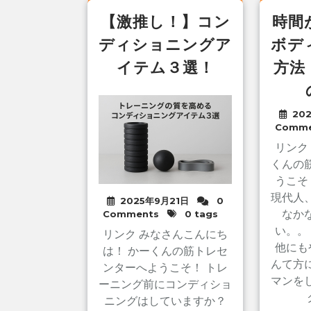
【激推し！】コン
時間
ディショニングア
ボデ
イテム３選！
方法
20
Comme
リンク
くんの
うこそ
現代人
2025年9月21日
0
なか
Comments
0 tags
い。。
リンク みなさんこんにち
他にも
は！ かーくんの筋トレセ
んて方
ンターへようこそ！ トレ
マンを
ーニング前にコンディショ
ニングはしていますか？