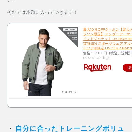
それでは本題に入っていきます！
最大10％OFFクーポン【楽天
ラソン限定】 アンダーアーマー
インドジャケット UA BOMBER
1378634 スポーツウェア ア
ーツデポ限定 UNDER ARMO
価格：5,500円（税込、送料別
(2023/10/21時点)
楽
・
自分に合ったトレーニングボリュ