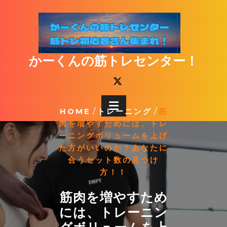
Skip
to
content
かーくんの筋トレセンター！
HOME
/
トレーニング
/
筋
肉を増やすためには、トレ
ーニングボリュームを上げ
た方がいいのか？あなたに
合うセット数の見つけ
方！！
筋肉を増やすため
には、トレーニン