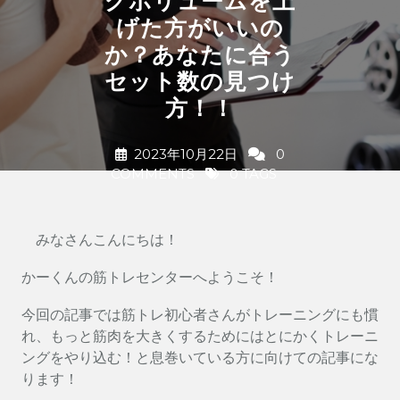
グボリュームを上
げた方がいいの
か？あなたに合う
セット数の見つけ
方！！
2023年10月22日
0
COMMENTS
0 TAGS
みなさんこんにちは！
かーくんの筋トレセンターへようこそ！
今回の記事では筋トレ初心者さんがトレーニングにも慣
れ、もっと筋肉を大きくするためにはとにかくトレーニ
ングをやり込む！と息巻いている方に向けての記事にな
ります！