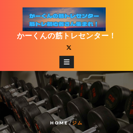
Skip
to
content
かーくんの筋トレセンター！
HOME
/
ジム